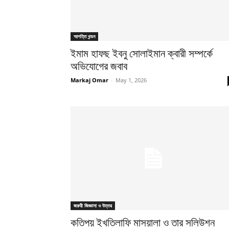
আপত্তি খন্ডন
ইমাম হাফছ ইবনু সোলাইমান ক্বারী সম্পর্কে
অভিযোগের জবাব
Markaj Omar
-
May 1, 2026
জরুরী জিজ্ঞাসা ও উত্তর
কতিপয় ইখতিলাফি মাসয়ালা ও তার সলিউশন