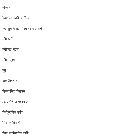
দাজ্জাল
দিফা'য়ে আবী হানীফা
নও মুসলিমের ফিরে আসার গল্প
নবী দাবী
নবীদের ঘটনা
নবীর ছায়া
নূর
বাহাউল্লাহ
বিভ্রান্তি নিরসন
বেহেশতি মাকবেরাহ
ভিত্তিহীন বর্ণনা
মির্যা কাদিয়ানী
মির্যা কাদিয়ানীর দাবী