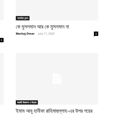
আপত্তি খন্ডন
কে মুসলমান আর কে মুসলমান না
Markaj Omar
-
July 11, 2025
0
0
জরুরী জিজ্ঞাসা ও উত্তর
ইমাম আবূ হানীফা রাহিমাহুল্লাহ-এর উপর গয়ের