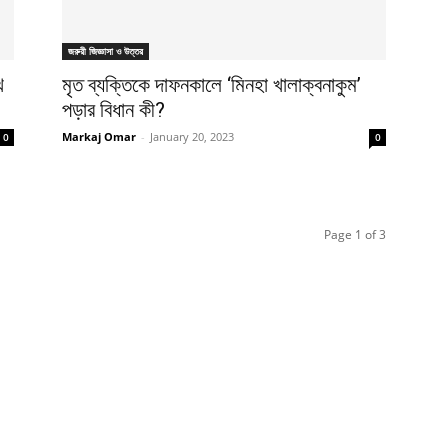
জরুরী জিজ্ঞাসা ও উত্তর
ে
মৃত ব্যক্তিকে দাফনকালে ‘মিনহা খালাক্বনাকুম’
পড়ার বিধান কী?
Markaj Omar
-
January 20, 2023
0
0
Page 1 of 3