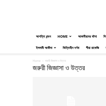
আপত্তি খন্ডন
HOME
আকাবীরদের ঘটনা
দি
ইসলামী আকীদা
ভিত্তিহীন বর্ণনা
শীয়া রাফেজি
Home
জরুরী জিজ্ঞাসা ও উত্তর
জরুরী জিজ্ঞাসা ও উত্তর