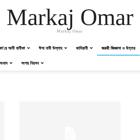
Markaj Omar
Markaj Omar
ফা’য়ে আবী হানীফা
ঈসা নাবী উল্লাহ
কাদিয়ানী
জরুরী জিজ্ঞাসা ও উত্তর
সংবাদ
সংশয় নিরসন